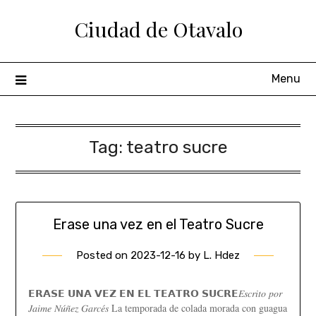
Ciudad de Otavalo
Menu
Tag:
teatro sucre
Erase una vez en el Teatro Sucre
Posted on
2023-12-16
by
L. Hdez
𝗘𝗥𝗔𝗦𝗘 𝗨𝗡𝗔 𝗩𝗘𝗭 𝗘𝗡 𝗘𝗟 𝗧𝗘𝗔𝗧𝗥𝗢 𝗦𝗨𝗖𝗥𝗘𝐸𝑠𝑐𝑟𝑖𝑡𝑜 𝑝𝑜𝑟
𝐽𝑎𝑖𝑚𝑒 𝑁𝑢́𝑛̃𝑒𝑧 𝐺𝑎𝑟𝑐𝑒́𝑠 La temporada de colada morada con guagua