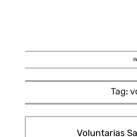
I
Tag:
v
Voluntarias S