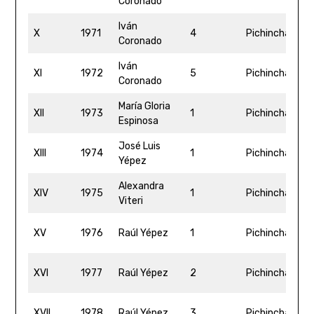
Coronado
4
Iván
5
X
1971
4
Pichincha
Coronado
5
Iván
5
XI
1972
5
Pichincha
Coronado
0
María Gloria
5
XII
1973
1
Pichincha
Espinosa
4
José Luis
4
XIII
1974
1
Pichincha
Yépez
5
Alexandra
5
XIV
1975
1
Pichincha
Viteri
0
1h
XV
1976
Raúl Yépez
1
Pichincha
2
1
XVI
1977
Raúl Yépez
2
Pichincha
4
1
XVII
1978
Raúl Yépez
3
Pichincha