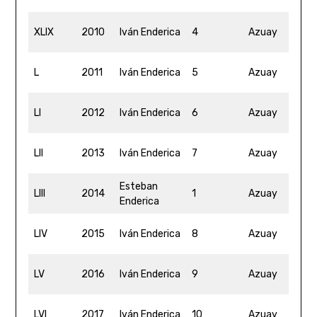
3
XLIX
2010
Iván Enderica
4
Azuay
4
4
L
2011
Iván Enderica
5
Azuay
2
4
LI
2012
Iván Enderica
6
Azuay
11
4
LII
2013
Iván Enderica
7
Azuay
3
Esteban
4
LIII
2014
1
Azuay
Enderica
4
5
LIV
2015
Iván Enderica
8
Azuay
0
4
LV
2016
Iván Enderica
9
Azuay
5
4
LVI
2017
Iván Enderica
10
Azuay