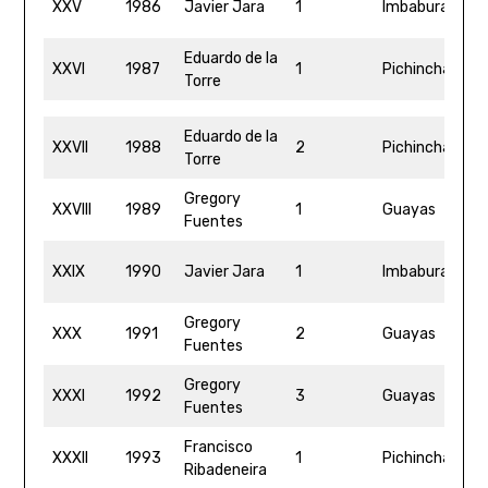
XXV
1986
Javier Jara
1
Imbabura
0
Eduardo de la
4
XXVI
1987
1
Pichincha
Torre
17
Eduardo de la
4
XXVII
1988
2
Pichincha
Torre
5
Gregory
4
XXVIII
1989
1
Guayas
Fuentes
16
4
XXIX
1990
Javier Jara
1
Imbabura
0
Gregory
4
XXX
1991
2
Guayas
Fuentes
0
Gregory
4
XXXI
1992
3
Guayas
Fuentes
41
Francisco
4
XXXII
1993
1
Pichincha
Ribadeneira
31