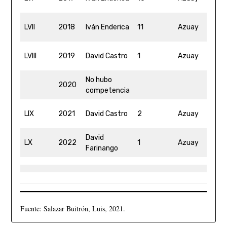
01
4
LVII
2018
Iván Enderica
11
Azuay
17
4
LVIII
2019
David Castro
1
Azuay
4
No hubo
2020
competencia
4
LIX
2021
David Castro
2
Azuay
2
David
4
LX
2022
1
Azuay
Farinango
14
Fuente: Salazar Buitrón, Luis, 2021.