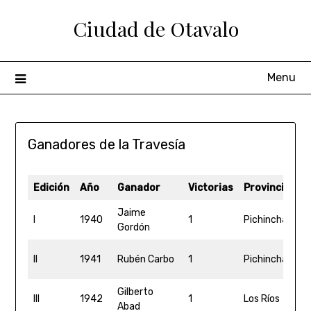
Ciudad de Otavalo
Menu
Ganadores de la Travesía
Edición
Año
Ganador
Victorias
Provincia
T
Jaime
1
I
1940
1
Pichincha
Gordón
0
1
II
1941
Rubén Carbo
1
Pichincha
4
Gilberto
1
III
1942
1
Los Ríos
Abad
0