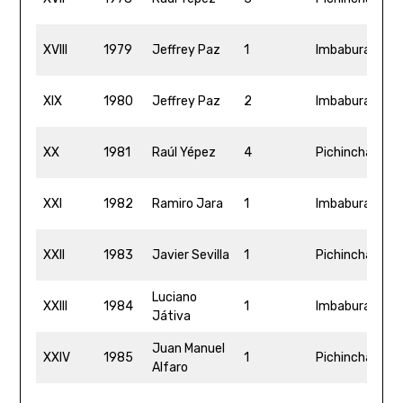
5
5
XVIII
1979
Jeffrey Paz
1
Imbabura
31
5
XIX
1980
Jeffrey Paz
2
Imbabura
2
5
XX
1981
Raúl Yépez
4
Pichincha
2
5
XXI
1982
Ramiro Jara
1
Imbabura
2
5
XXII
1983
Javier Sevilla
1
Pichincha
14
Luciano
4
XXIII
1984
1
Imbabura
Játiva
4
Juan Manuel
5
XXIV
1985
1
Pichincha
Alfaro
4
4