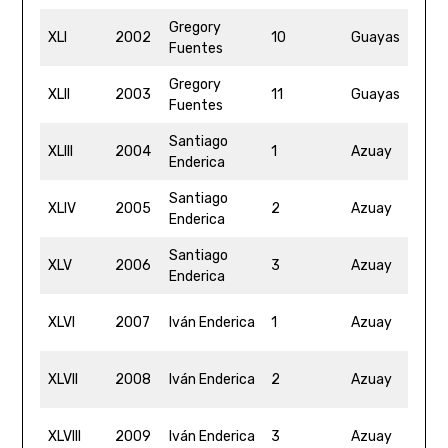
Gregory
4
XLI
2002
10
Guayas
Fuentes
4
Gregory
4
XLII
2003
11
Guayas
Fuentes
2
Santiago
4
XLIII
2004
1
Azuay
Enderica
4
Santiago
4
XLIV
2005
2
Azuay
Enderica
3
Santiago
4
XLV
2006
3
Azuay
Enderica
3
4
XLVI
2007
Iván Enderica
1
Azuay
16
4
XLVII
2008
Iván Enderica
2
Azuay
0
4
XLVIII
2009
Iván Enderica
3
Azuay
19