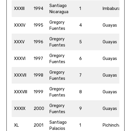
Santiago
5
XXXIII
1994
1
Imbabura
Nicaragua
2
Gregory
4
XXXIV
1995
4
Guayas
Fuentes
12
Gregory
XXXV
1996
5
Guayas
4
Fuentes
Gregory
4
XXXVI
1997
6
Guayas
Fuentes
11
Gregory
4
XXXVII
1998
7
Guayas
Fuentes
0
Gregory
4
XXXVIII
1999
8
Guayas
Fuentes
5
Gregory
4
XXXIX
2000
9
Guayas
Fuentes
31
Santiago
XL
2001
1
Pichincha
4
Palacios