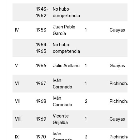
1943-
No hubo
1952
competencia
Juan Pablo
1h
IV
1953
1
Guayas
García
0
1954-
No hubo
1965
competencia
1
V
1966
Julio Arellano
1
Guayas
15
Iván
5
VI
1967
1
Pichincha
Coronado
5
Iván
5
VII
1968
2
Pichincha
Coronado
4
Vicente
1h
VIII
1969
1
Guayas
Grijalba
4
Iván
5
IX
1970
3
Pichincha