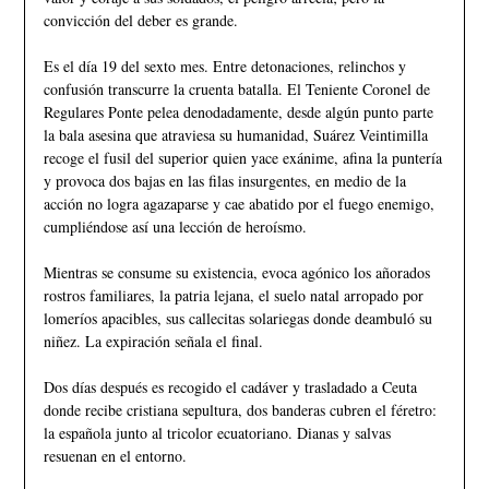
convicción del deber es grande.
Es el día 19 del sexto mes. Entre detonaciones, relinchos y
confusión transcurre la cruenta batalla. El Teniente Coronel de
Regulares Ponte pelea denodadamente, desde algún punto parte
la bala asesina que atraviesa su humanidad, Suárez Veintimilla
recoge el fusil del superior quien yace exánime, afina la puntería
y provoca dos bajas en las filas insurgentes, en medio de la
acción no logra agazaparse y cae abatido por el fuego enemigo,
cumpliéndose así una lección de heroísmo.
Mientras se consume su existencia, evoca agónico los añorados
rostros familiares, la patria lejana, el suelo natal arropado por
lomeríos apacibles, sus callecitas solariegas donde deambuló su
niñez. La expiración señala el final.
Dos días después es recogido el cadáver y trasladado a Ceuta
donde recibe cristiana sepultura, dos banderas cubren el féretro:
la española junto al tricolor ecuatoriano. Dianas y salvas
resuenan en el entorno.