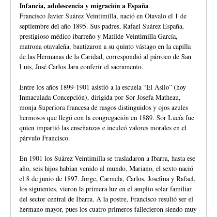
Infancia, adolescencia y migración a España
Francisco Javier Suárez Veintimilla, nació en Otavalo el 1 de
septiembre del año 1895. Sus padres, Rafael Suárez España,
prestigioso médico ibarreño y Matilde Veintimilla García,
matrona otavaleña, bautizaron a su quinto vástago en la capilla
de las Hermanas de la Caridad, correspondió al párroco de San
Luis, José Carlos Jara conferir el sacramento.
Entre los años 1899-1901 asistió a la escuela “El Asilo” (hoy
Inmaculada Concepción), dirigida por Sor Josefa Matheau,
monja Superiora francesa de rasgos distinguidos y ojos azules
hermosos que llegó con la congregación en 1889. Sor Lucía fue
quien impartió las enseñanzas e inculcó valores morales en el
párvulo Francisco.
En 1901 los Suárez Veintimilla se trasladaron a Ibarra, hasta ese
año, seis hijos habían venido al mundo, Mariano, el sexto nació
el 8 de junio de 1897. Jorge, Carmela, Carlos, Josefina y Rafael,
los siguientes, vieron la primera luz en el amplio solar familiar
del sector central de Ibarra. A la postre, Francisco resultó ser el
hermano mayor, pues los cuatro primeros fallecieron siendo muy