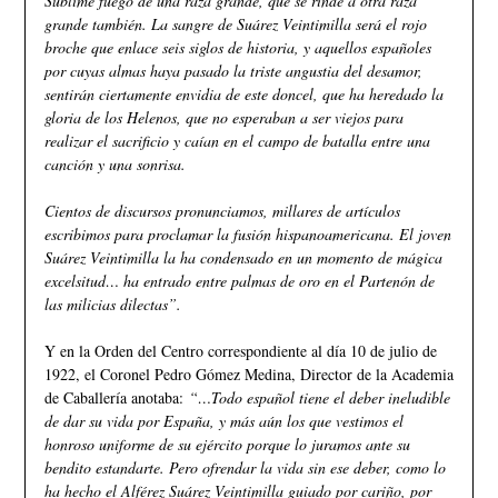
Sublime fuego de una raza grande, que se rinde a otra raza
grande también. La sangre de Suárez Veintimilla será el rojo
broche que enlace seis siglos de historia, y aquellos españoles
por cuyas almas haya pasado la triste angustia del desamor,
sentirán ciertamente envidia de este doncel, que ha heredado la
gloria de los Helenos, que no esperaban a ser viejos para
realizar el sacrificio y caían en el campo de batalla entre una
canción y una sonrisa.
Cientos de discursos pronunciamos, millares de artículos
escribimos para proclamar la fusión hispanoamericana. El joven
Suárez Veintimilla la ha condensado en un momento de mágica
excelsitud… ha entrado entre palmas de oro en el Partenón de
las milicias dilectas”.
Y en la Orden del Centro correspondiente al día 10 de julio de
1922, el Coronel Pedro Gómez Medina, Director de la Academia
de Caballería anotaba:
“…Todo español tiene el deber ineludible
de dar su vida por España, y más aún los que vestimos el
honroso uniforme de su ejército porque lo juramos ante su
bendito estandarte. Pero ofrendar la vida sin ese deber, como lo
ha hecho el Alférez Suárez Veintimilla guiado por cariño, por