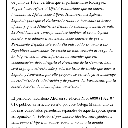
de junio de 1922, certifica que el parlamentario Rodríguez
Viguri
“…se refiere al Oficial ecuatoriano que ha muerto
luchando en Africa como Alférez Honorario del Ejército
Español; pide que el Parlamento rinda un homenaje al bravo
oficial, y que el Ministro de Estado lo comunique hacia su país.
El Presidente del Concejo enaltece también al bravo Oficial
muerto, y se adhiere a ese deseo, como muestra de que el
Parlamento Español está cada día más unido en amor a las
Repúblicas americanas. Se asocia de todo corazón al ruego del
Sr. Viguri, con la sola diferencia de entender que esa
comunicación debe dirigirla el Presidente de la Cámara. Esto
será algo que estreche más y más los lazos de cariño que unen a
España y América… por ello propone se acuerde ya el homenaje
de sentimiento de admiración y de pésame del Parlamento por la
muerte heroica de dicho oficial americano”.
El periódico madrileño ABC en su edición Nro. 6080 (1922-07-
01), publicó un artículo escrito por José Ortega Munila, uno de
los más connotados periodistas españoles de aquella época, quien
así opinaba
: “…Peleaba él por amores ideales, entregándose a
ellos como el hijo a la madre, como el novio a la amada.