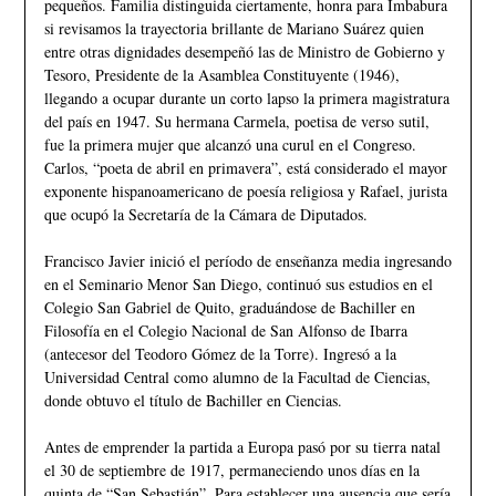
pequeños. Familia distinguida ciertamente, honra para Imbabura
si revisamos la trayectoria brillante de Mariano Suárez quien
entre otras dignidades desempeñó las de Ministro de Gobierno y
Tesoro, Presidente de la Asamblea Constituyente (1946),
llegando a ocupar durante un corto lapso la primera magistratura
del país en 1947. Su hermana Carmela, poetisa de verso sutil,
fue la primera mujer que alcanzó una curul en el Congreso.
Carlos, “poeta de abril en primavera”, está considerado el mayor
exponente hispanoamericano de poesía religiosa y Rafael, jurista
que ocupó la Secretaría de la Cámara de Diputados.
Francisco Javier inició el período de enseñanza media ingresando
en el Seminario Menor San Diego, continuó sus estudios en el
Colegio San Gabriel de Quito, graduándose de Bachiller en
Filosofía en el Colegio Nacional de San Alfonso de Ibarra
(antecesor del Teodoro Gómez de la Torre). Ingresó a la
Universidad Central como alumno de la Facultad de Ciencias,
donde obtuvo el título de Bachiller en Ciencias.
Antes de emprender la partida a Europa pasó por su tierra natal
el 30 de septiembre de 1917, permaneciendo unos días en la
quinta de “San Sebastián”. Para establecer una ausencia que sería