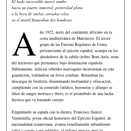
El hado inexorable marcó rumbo
hacia un puerto inmortal, posteridad plena
a la hora de anclar, arriadas velas
en el mástil flameaban dos banderas.
A
ño 1922, norte del continente africano en la
costa mediterránea de Marruecos. El tercer
grupo de las Fuerzas Regulares de Ceuta,
perteneciente al ejército español, acampa en los
alrededores de la cabila (tribu) Beni-Arós, zona
del territorio que permanece bajo dominación española.
Súbitamente, milicias rebeldes marroquíes incursionan en esta
guarnición, trabándose un feroz combate. Retumban las
descargas de fusilería, diseminando mortandad y ofuscación,
cumpliendo con su cometido fatídico, bayonetas y alfanjes se
tiñen de sangre morisca e íbera, es el preámbulo de una lucha
heroica que va tomando cuerpo.
Empuñando su espada con la diestra, Francisco Suárez
Veintimilla, joven oficial honorario del Ejército Español, de
nacionalidad ecuatoriana, avanza resueltamente infundiendo
valor y coraje a sus soldados, el peligro arrecia; pero la