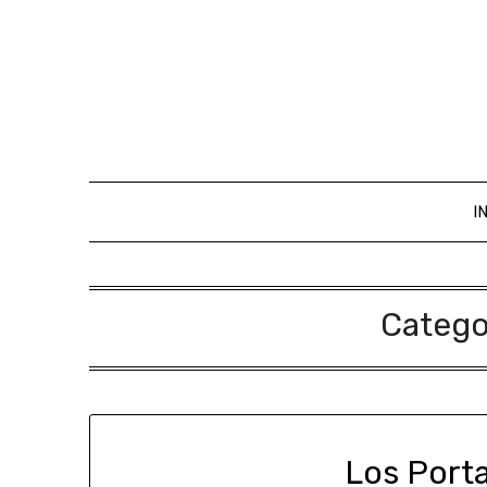
I
Catego
Los Porta