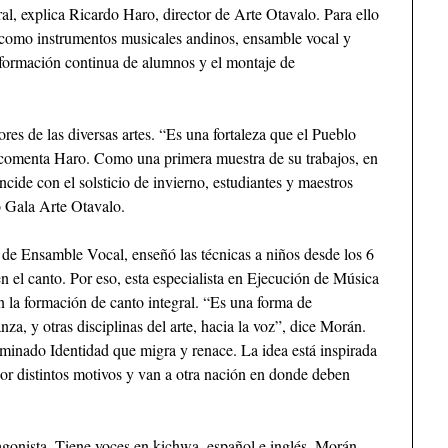
ral, explica Ricardo Haro, director de Arte Otavalo. Para ello
es como instrumentos musicales andinos, ensamble vocal y
a formación continua de alumnos y el montaje de
ores de las diversas artes. “Es una fortaleza que el Pueblo
 comenta Haro. Como una primera muestra de su trabajos, en
cide con el solsticio de invierno, estudiantes y maestros
ó Gala Arte Otavalo.
r de Ensamble Vocal, enseñó las técnicas a niños desde los 6
n el canto. Por eso, esta especialista en Ejecución de Música
la formación de canto integral. “Es una forma de
nza, y otras disciplinas del arte, hacia la voz”, dice Morán.
minado Identidad que migra y renace. La idea está inspirada
por distintos motivos y van a otra nación en donde deben
tagonista. Tiene voces en kichwa, español e inglés. Morán