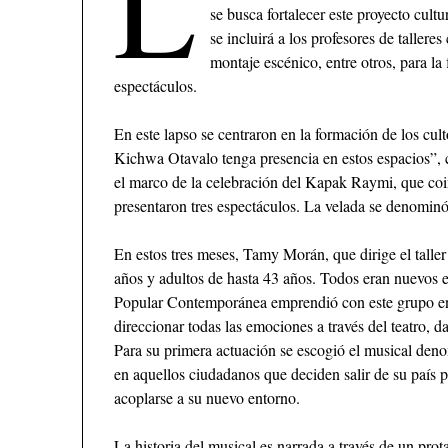
L
se busca fortalecer este proyecto cultu
se incluirá a los profesores de taller
montaje escénico, entre otros, para l
espectáculos.
En este lapso se centraron en la formación de los cult
Kichwa Otavalo tenga presencia en estos espacios”,
el marco de la celebración del Kapak Raymi, que coin
presentaron tres espectáculos. La velada se denomin
En estos tres meses, Tamy Morán, que dirige el talle
años y adultos de hasta 43 años. Todos eran nuevos e
Popular Contemporánea emprendió con este grupo en 
direccionar todas las emociones a través del teatro, da
Para su primera actuación se escogió el musical deno
en aquellos ciudadanos que deciden salir de su país 
acoplarse a su nuevo entorno.
La historia del musical es narrada a través de un pro