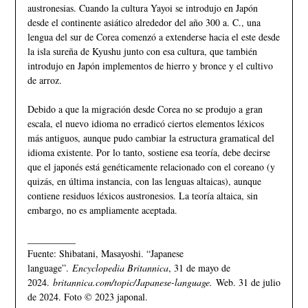
austronesias. Cuando la cultura Yayoi se introdujo en Japón
desde el continente asiático alrededor del año 300 a. C., una
lengua del sur de Corea comenzó a extenderse hacia el este desde
la isla sureña de Kyushu junto con esa cultura, que también
introdujo en Japón implementos de hierro y bronce y el cultivo
de arroz.
Debido a que la migración desde Corea no se produjo a gran
escala, el nuevo idioma no erradicó ciertos elementos léxicos
más antiguos, aunque pudo cambiar la estructura gramatical del
idioma existente. Por lo tanto, sostiene esa teoría, debe decirse
que el japonés está genéticamente relacionado con el coreano (y
quizás, en última instancia, con las lenguas altaicas), aunque
contiene residuos léxicos austronesios. La teoría altaica, sin
embargo, no es ampliamente aceptada.
__________
Fuente: Shibatani, Masayoshi. “Japanese
language”.
Encyclopedia Britannica
, 31 de mayo de
2024.
britannica.com/topic/Japanese-language.
Web. 31 de julio
de 2024. Foto © 2023 japonal.