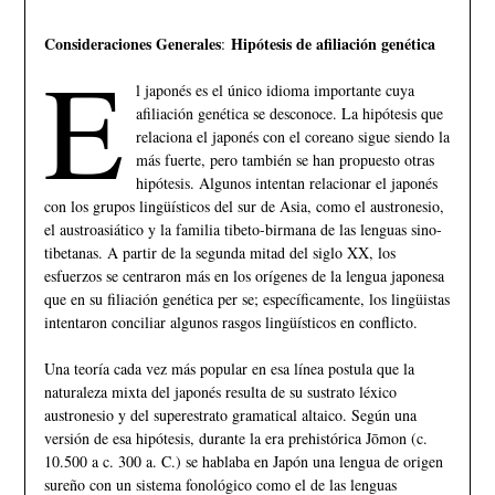
Consideraciones Generales
Hipótesis de afiliación genética
:
E
l japonés es el único idioma importante cuya
afiliación genética se desconoce. La hipótesis que
relaciona el japonés con el coreano sigue siendo la
más fuerte, pero también se han propuesto otras
hipótesis. Algunos intentan relacionar el japonés
con los grupos lingüísticos del sur de Asia, como el austronesio,
el austroasiático y la familia tibeto-birmana de las lenguas sino-
tibetanas. A partir de la segunda mitad del siglo XX, los
esfuerzos se centraron más en los orígenes de la lengua japonesa
que en su filiación genética per se; específicamente, los lingüistas
intentaron conciliar algunos rasgos lingüísticos en conflicto.
Una teoría cada vez más popular en esa línea postula que la
naturaleza mixta del japonés resulta de su sustrato léxico
austronesio y del superestrato gramatical altaico. Según una
versión de esa hipótesis, durante la era prehistórica Jōmon (c.
10.500 a c. 300 a. C.) se hablaba en Japón una lengua de origen
sureño con un sistema fonológico como el de las lenguas