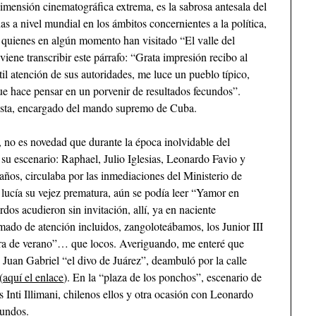
mensión cinematográfica extrema, es la sabrosa antesala del
as a nivel mundial en los ámbitos concernientes a la política,
al, quienes en algún momento han visitado “El valle del
ene transcribir este párrafo: “Grata impresión recibo al
ntil atención de sus autoridades, me luce un pueblo típico,
ue hace pensar en un porvenir de resultados fecundos”.
tista, encargado del mando supremo de Cuba.
 no es novedad que durante la época inolvidable del
 su escenario: Raphael, Julio Iglesias, Leonardo Favio y
años, circulaba por las inmediaciones del Ministerio de
 lucía su vejez prematura, aún se podía leer “Yamor en
dos acudieron sin invitación, allí, ya en naciente
ado de atención incluidos, zangoloteábamos, los Junior III
ura de verano”… que locos. Averiguando, me enteré que
. Juan Gabriel “el divo de Juárez”, deambuló por la calle
(
aquí el enlace
). En la “plaza de los ponchos”, escenario de
os Inti Illimani, chilenos ellos y otra ocasión con Leonardo
cundos.