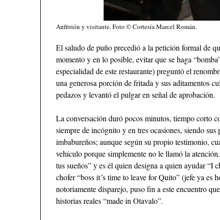
Anfitrión y visitante. Foto © Cortesía Marcel Román.
El saludo de puño precedió a la petición formal de q
momento y en lo posible, evitar que se haga “bomba”. 
especialidad de este restaurante) preguntó el renombra
una generosa porción de fritada y sus aditamentos culi
pedazos y levantó el pulgar en señal de aprobación.
La conversación duró pocos minutos, tiempo corto co
siempre de incógnito y en tres ocasiones, siendo sus p
imbabureños; aunque según su propio testimonio, cua
vehículo porque simplemente no le llamó la atención
tus sueños” y es él quien designa a quien ayudar “
chofer “boss it´s time to leave for Quito” (jefe ya es
notoriamente disparejo, puso fin a este encuentro qu
historias reales “made in Otavalo”.