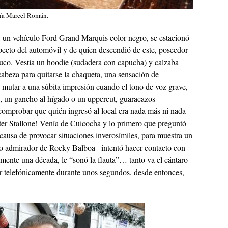
sía Marcel Román.
, un vehículo Ford Grand Marquis color negro, se estacionó
aspecto del automóvil y de quien descendió de este, poseedor
cuco. Vestía un hoodie (sudadera con capucha) y calzaba
 cabeza para quitarse la chaqueta, una sensación de
a mutar a una súbita impresión cuando el tono de voz grave,
ab, un gancho al hígado o un uppercut, guaracazos
 comprobar que quién ingresó al local era nada más ni nada
ter Stallone! Venía de Cuicocha y lo primero que preguntó
causa de provocar situaciones inverosímiles, para muestra un
o admirador de Rocky Balboa– intentó hacer contacto con
mente una década, le “sonó la flauta”… tanto va el cántaro
r telefónicamente durante unos segundos, desde entonces,