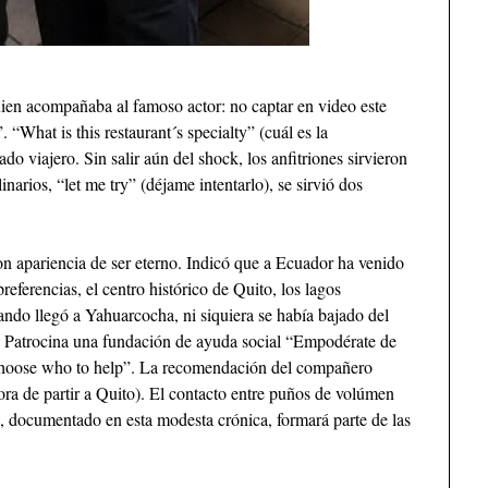
uien acompañaba al famoso actor: no captar en video este
“What is this restaurant´s specialty” (cuál es la
do viajero. Sin salir aún del shock, los anfitriones sirvieron
narios, “let me try” (déjame intentarlo), se sirvió dos
n apariencia de ser eterno. Indicó que a Ecuador ha venido
referencias, el centro histórico de Quito, los lagos
ndo llegó a Yahuarcocha, ni siquiera se había bajado del
. Patrocina una fundación de ayuda social “Empodérate de
I choose who to help”. La recomendación del compañero
 hora de partir a Quito). El contacto entre puños de volúmen
e, documentado en esta modesta crónica, formará parte de las