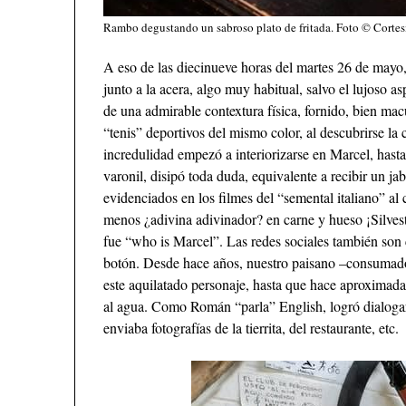
Rambo degustando un sabroso plato de fritada. Foto © Corte
A eso de las diecinueve horas del martes 26 de mayo
junto a la acera, algo muy habitual, salvo el lujoso 
de una admirable contextura física, fornido, bien ma
“tenis” deportivos del mismo color, al descubrirse la
incredulidad empezó a interiorizarse en Marcel, hast
varonil, disipó toda duda, equivalente a recibir un j
evidenciados en los filmes del “semental italiano” al
menos ¿adivina adivinador? en carne y hueso ¡Silves
fue “who is Marcel”. Las redes sociales también son 
botón. Desde hace años, nuestro paisano –consumad
este aquilatado personaje, hasta que hace aproximada
al agua. Como Román “parla” English, logró dialoga
enviaba fotografías de la tierrita, del restaurante, etc.