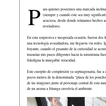
P
ara quienes poseemos una marcada inclinaci
(siempre y cuando este sea muy significat
acuciosa, desde donde relatamos hechos ac
reveladores.
En esta sorpresiva e inesperada ocasión, fueron dos f
una tecnología avasalladora, me llegaron vía redes. Ips
boyante, cuando el gusanito de la curiosidad se acom
trazarían mis pasos diligentes hacia la mismísima fue
fidedigna la innegable veracidad.
Este cuerpito de complexión ya septuagenaria, fue a d
pocos metros de la denominada “plaza de los poncho
de las imágenes junto al personaje central de esta na
de un aroma a fritanga envolvía el ambiente.