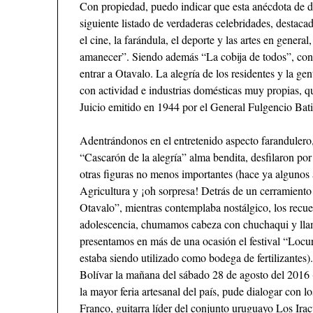
Con propiedad, puedo indicar que esta anécdota de di
siguiente listado de verdaderas celebridades, destacad
el cine, la farándula, el deporte y las artes en gener
amanecer”. Siendo además “La cobija de todos”, convi
entrar a Otavalo. La alegría de los residentes y la ge
con actividad e industrias domésticas muy propias, q
Juicio emitido en 1944 por el General Fulgencio Ba
Adentrándonos en el entretenido aspecto farandulero,
“Cascarón de la alegría” alma bendita, desfilaron por
otras figuras no menos importantes (hace ya algunos 
Agricultura y ¡oh sorpresa! Detrás de un cerramiento
Otavalo”, mientras contemplaba nostálgico, los recuer
adolescencia, chumamos cabeza con chuchaqui y llam
presentamos en más de una ocasión el festival “Loc
estaba siendo utilizado como bodega de fertilizantes)
Bolívar la mañana del sábado 28 de agosto del 2016 
la mayor feria artesanal del país, pude dialogar con l
Franco, guitarra líder del conjunto uruguayo Los Ira