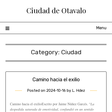
Ciudad de Otavalo
Menu
Category:
Ciudad
Camino hacia el exilio
Posted on
2024-10-16
by
L. Hdez
Camino hacia el exilioEscrito por Jaime Núñez Garcés. “𝐿𝑎
𝑑𝑒𝑠𝑝𝑒𝑑𝑖𝑑𝑎 𝑠𝑎𝑡𝑢𝑟𝑎𝑑𝑎 𝑑𝑒 𝑒𝑚𝑜𝑡𝑖𝑣𝑖𝑑𝑎𝑑, 𝑐𝑜𝑛𝑓𝑢𝑛𝑑𝑖𝑜́ 𝑒𝑛 𝑢𝑛 𝑠𝑒𝑛𝑡𝑖𝑑𝑜