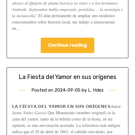
𝑎𝑏𝑟𝑎𝑧𝑜 𝑎𝑙 𝑄𝑢𝑖𝑗𝑜𝑡𝑒 𝑑𝑒 𝑝𝑙𝑢𝑚𝑎 ℎ𝑒𝑟𝑜𝑖𝑐𝑎 𝑒𝑛 𝑟𝑖𝑠𝑡𝑟𝑒 𝑦 𝑎 𝑙𝑜𝑠 ℎ𝑒𝑟𝑚𝑎𝑛𝑜𝑠
𝐴𝑛𝑑𝑟𝑎𝑑𝑒. 𝑆𝑒𝑝𝑡𝑖𝑒𝑚𝑏𝑟𝑒 ℎ𝑎𝑏𝑖́𝑎 𝑒𝑚𝑝𝑒𝑧𝑎𝑑𝑜, 𝑝𝑎𝑟𝑎𝑙𝑒𝑙𝑎𝑠… 𝑙𝑎 𝑛𝑜𝑠𝑡𝑎𝑙𝑔𝑖𝑎 𝑦
𝑙𝑎 𝑚𝑒𝑙𝑎𝑛𝑐𝑜𝑙𝑖́𝑎” El afán permanente de ampliar mis modestos
conocimientos sobre historia local, me indujo a inmiscuirme
en…
Continue reading
La Fiesta del Yamor en sus orígenes
Posted on
2024-09-05
by
L. Hdez
𝗟𝗔 𝗙𝗜𝗘𝗦𝗧𝗔 𝗗𝗘𝗟 𝗬𝗔𝗠𝗢𝗥 𝗘𝗡 𝗦𝗨𝗦 𝗢𝗥𝗜́𝗚𝗘𝗡𝗘𝗦Autor:
𝐽𝑎𝑖𝑚𝑒 𝑁𝑢́𝑛̃𝑒𝑧 𝐺𝑎𝑟𝑐𝑒́𝑠 Que Monserrate (nombre original) es la
cuna del yamor, tanto de la bebida como de la fiesta, en mi
opinión, es una aseveración acertada. La referencia más antigua
indica que el 28 de abril de 1865, el cabildo otavaleño, por