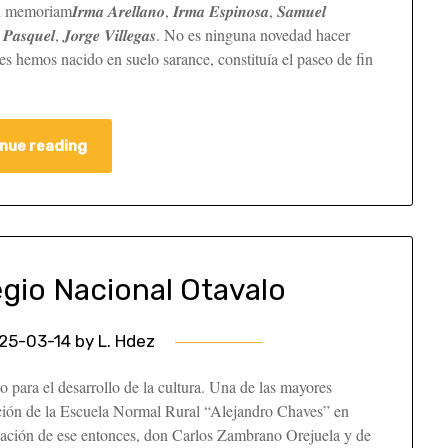
n memoriam𝑰𝒓𝒎𝒂 𝑨𝒓𝒆𝒍𝒍𝒂𝒏𝒐, 𝑰𝒓𝒎𝒂 𝑬𝒔𝒑𝒊𝒏𝒐𝒔𝒂, 𝑺𝒂𝒎𝒖𝒆𝒍
, 𝑷𝒐𝒍𝒐 𝑷𝒂𝒔𝒒𝒖𝒆𝒍, 𝑱𝒐𝒓𝒈𝒆 𝑽𝒊𝒍𝒍𝒆𝒈𝒂𝒔. No es ninguna novedad hacer
es hemos nacido en suelo sarance, constituía el paseo de fin
nue reading
egio Nacional Otavalo
25-03-14
by
L. Hdez
 para el desarrollo de la cultura. Una de las mayores
eación de la Escuela Normal Rural “Alejandro Chaves” en
ucación de ese entonces, don Carlos Zambrano Orejuela y de