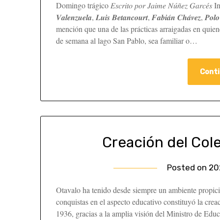
Domingo trágico 𝐸𝑠𝑐𝑟𝑖𝑡𝑜 𝑝𝑜𝑟 𝐽𝑎𝑖𝑚𝑒 𝑁𝑢́𝑛̃𝑒𝑧 𝐺𝑎𝑟𝑐𝑒́𝑠 I
𝑽𝒂𝒍𝒆𝒏𝒛𝒖𝒆𝒍𝒂, 𝑳𝒖𝒊𝒔 𝑩𝒆𝒕𝒂𝒏𝒄𝒐𝒖𝒓𝒕, 𝑭𝒂𝒃𝒊𝒂́𝒏 𝑪𝒉𝒂́𝒗𝒆
mención que una de las prácticas arraigadas en quien
de semana al lago San Pablo, sea familiar o…
Conti
Creación del Col
Posted on
20
Otavalo ha tenido desde siempre un ambiente propicio
conquistas en el aspecto educativo constituyó la cr
1936, gracias a la amplia visión del Ministro de Ed