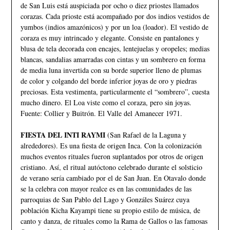
de San Luis está auspiciada por ocho o diez priostes llamados
corazas. Cada prioste está acompañado por dos indios vestidos de
yumbos (indios amazónicos) y por un loa (loador). El vestido de
coraza es muy intrincado y elegante. Consiste en pantalones y
blusa de tela decorada con encajes, lentejuelas y oropeles; medias
blancas, sandalias amarradas con cintas y un sombrero en forma
de media luna invertida con su borde superior lleno de plumas
de color y colgando del borde inferior joyas de oro y piedras
preciosas. Esta vestimenta, particularmente el “sombrero”, cuesta
mucho dinero. El Loa viste como el coraza, pero sin joyas.
Fuente: Collier y Buitrón. El Valle del Amanecer 1971.
FIESTA DEL INTI RAYMI
(San Rafael de la Laguna y
alrededores). Es una fiesta de origen Inca. Con la colonización
muchos eventos rituales fueron suplantados por otros de origen
cristiano. Así, el ritual autóctono celebrado durante el solsticio
de verano sería cambiado por el de San Juan. En Otavalo donde
se la celebra con mayor realce es en las comunidades de las
parroquias de San Pablo del Lago y Gonzáles Suárez cuya
población Kicha Kayampi tiene su propio estilo de música, de
canto y danza, de rituales como la Rama de Gallos o las famosas