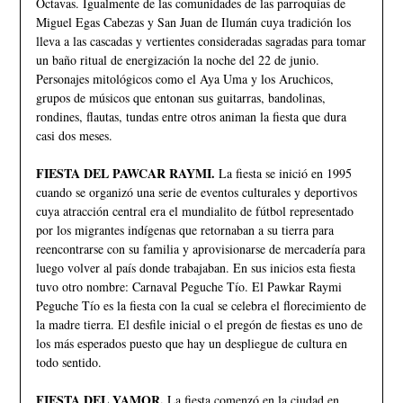
Octavas. Igualmente de las comunidades de las parroquias de
Miguel Egas Cabezas y San Juan de Ilumán cuya tradición los
lleva a las cascadas y vertientes consideradas sagradas para tomar
un baño ritual de energización la noche del 22 de junio.
Personajes mitológicos como el Aya Uma y los Aruchicos,
grupos de músicos que entonan sus guitarras, bandolinas,
rondines, flautas, tundas entre otros animan la fiesta que dura
casi dos meses.
FIESTA DEL PAWCAR RAYMI.
La fiesta se inició en 1995
cuando se organizó una serie de eventos culturales y deportivos
cuya atracción central era el mundialito de fútbol representado
por los migrantes indígenas que retornaban a su tierra para
reencontrarse con su familia y aprovisionarse de mercadería para
luego volver al país donde trabajaban. En sus inicios esta fiesta
tuvo otro nombre: Carnaval Peguche Tío. El Pawkar Raymi
Peguche Tío es la fiesta con la cual se celebra el florecimiento de
la madre tierra. El desfile inicial o el pregón de fiestas es uno de
los más esperados puesto que hay un despliegue de cultura en
todo sentido.
FIESTA DEL YAMOR.
La fiesta comenzó en la ciudad en