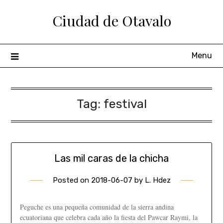
Ciudad de Otavalo
Menu
Tag:
festival
Las mil caras de la chicha
Posted on
2018-06-07
by
L. Hdez
Peguche es una pequeña comunidad de la sierra andina
ecuatoriana que celebra cada año la fiesta del Pawcar Raymi, la