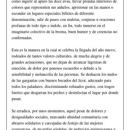
como ingerir al apuro las doce uvas, llevar prendas interiores de
colores que representen sus anhelos, aprisionar en las manos o
esconder en lugares especiales billetes de diferente
denominación, salir de paseo con maletas, conjuras u oraciones
profanas de todo tipo e índole, en fin, todo inmerso en el
imaginario colectivo de la broma, buen humor y de creencias no
confirmadas.
Esta es la manera en la cual se celebra la llegada del año nuevo,
rodeados de tantos valores culturales, de mucha alegría y de
grandes actuaciones, que no dejan de arrancar lágrimas de
emoción, de dolor por penosos recuerdos o debido a la
sensibilidad y melancolía de las personas. Se deshacen los nudos
de las gargantas con buenos bocados del licor, adecuado para
todos los paladares, discriminando refinados gustos, con tragos
fuertes que desgarran los pechos y desinfectan el lugar por donde
pasan.
Se erradica, por unos momentos, aquel pesar de dolores y
desigualdades sociales, marcando afinidad comunitaria con
abrazos solidarios y carcajadas de festejo de las mejores
ocurrencias, de picardías sórdidas, de indirectas insinuaciones y